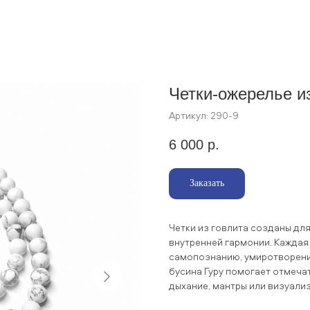
Четки-ожерелье из
Артикул:
290-9
6 000
р.
Заказать
Четки из говлита созданы для
внутренней гармонии. Каждая
самопознанию, умиротворени
бусина Гуру помогает отмечат
дыхание, мантры или визуали