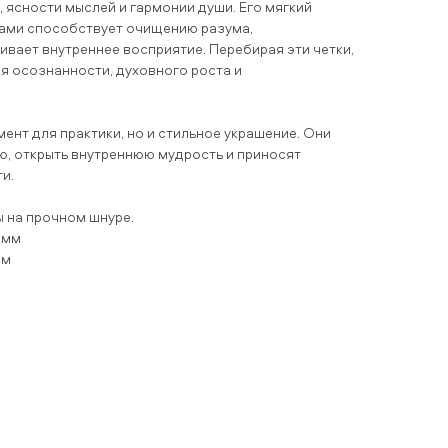
 ясности мыслей и гармонии души. Его мягкий
ками способствует очищению разума,
ивает внутреннее восприятие. Перебирая эти четки,
я осознанности, духовного роста и
мент для практики, но и стильное украшение. Они
, открыть внутреннюю мудрость и приносят
и.
ы на прочном шнуре.
 мм
мм