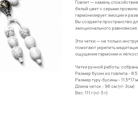
Говлит — камень спокойствия,
белый цвет с серыми прожил
гармонизирует эмоции и разв
Вы создаете пространство дл
эмоционального равновесия.
Эти четки — не только инстру
помогают укрепить медитацию
ощущение гармонии и лёгкост
Четки ручной работы, собран
Размер бусин из говлита - 8,5
Размер гуру-бусины - 11,5*17 
Длина четок - 96 см (+/- 3см)
Вес: 111 г (+/- 5 г)