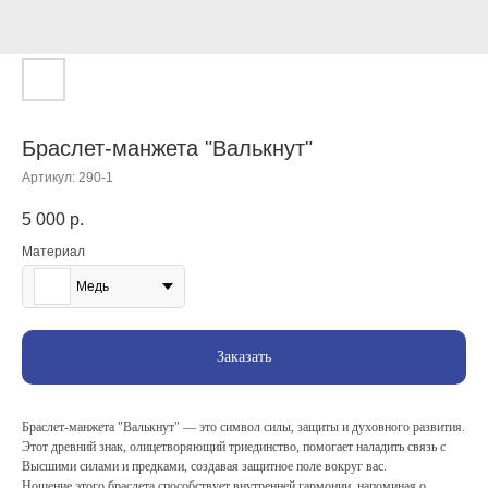
Браслет-манжета "Валькнут"
Артикул:
290-1
5 000
р.
Материал
Медь
Заказать
Браслет-манжета "Валькнут" — это символ силы, защиты и духовного развития.
Этот древний знак, олицетворяющий триединство, помогает наладить связь с
Высшими силами и предками, создавая защитное поле вокруг вас.
Ношение этого браслета способствует внутренней гармонии, напоминая о