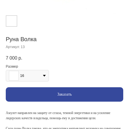
Руна Волка
Артикул:
13
7 000
р.
Размер
16
Заказать
Амулет направлен на защиту от сглаза, темной энергетики и на усиление
лидерских качеств владельца, помощь ему в достижении цели.
Сила руны Волка такова, что ее энергетика направляет человека на совершение