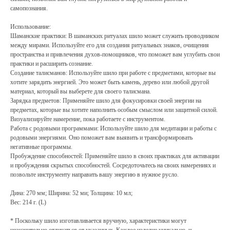
самопознания.
Использование:
Шаманские практики: В шаманских ритуалах шило может служить проводником
между мирами. Используйте его для создания ритуальных знаков, очищения
пространства и привлечения духов-помощников, что поможет вам углубить свои
практики и расширить сознание.
Создание талисманов: Используйте шило при работе с предметами, которые вы
хотите зарядить энергией. Это может быть камень, дерево или любой другой
материал, который вы выберете для своего талисмана.
Зарядка предметов: Применяйте шило для фокусировки своей энергии на
предметах, которые вы хотите наполнить особым смыслом или защитной силой.
Визуализируйте намерение, пока работаете с инструментом.
Работа с родовыми программами: Используйте шило для медитации и работы с
родовыми энергиями. Оно поможет вам выявить и трансформировать
негативные программы.
Пробуждение способностей: Применяйте шило в своих практиках для активации
и пробуждения скрытых способностей. Сосредоточьтесь на своих намерениях и
позвольте инструменту направить вашу энергию в нужное русло.
Дина: 270 мм; Ширина: 52 ми; Толщина: 10 мл;
Вес: 214 г. (L)
* Поскольку шило изготавливается вручную, характеристики могут