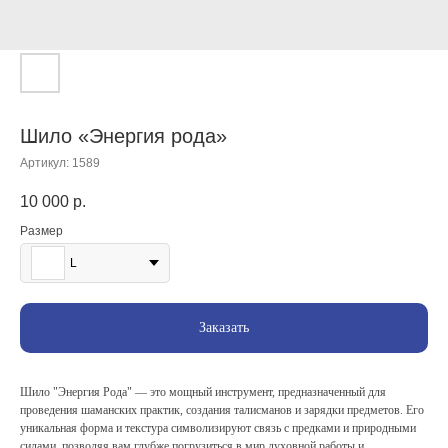
Шило «Энергия рода»
Артикул:
1589
10 000
р.
Размер
L
Заказать
Шило "Энергия Рода" — это мощный инструмент, предназначенный для
проведения шаманских практик, создания талисманов и зарядки предметов. Его
уникальная форма и текстура символизируют связь с предками и природными
силами, позволяя вам глубже погрузиться в мир духовной работы и